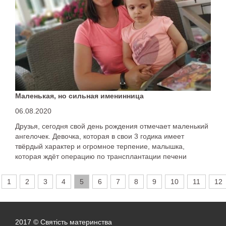
Маленькая, но сильная именинница
06.08.2020
Друзья, сегодня свой день рождения отмечает маленький
ангелочек. Девочка, которая в свои 3 годика имеет
твёрдый характер и огромное терпение, малышка,
которая ждёт операцию по трансплантации печени
(донор мама) - Кирочка Пивторак.
1
2
3
4
5
6
7
8
9
10
11
12
2017 © Святість материнства