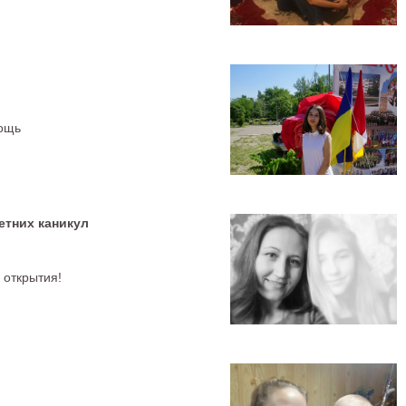
ощь
етних каникул
 открытия!