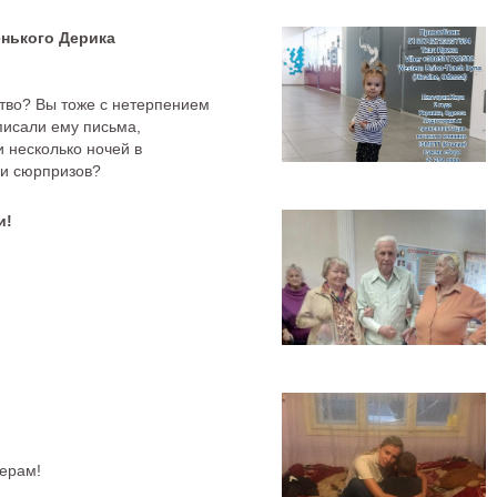
нького Дерика
тво? Вы тоже с нетерпением
писали ему письма,
и несколько ночей в
 и сюрпризов?
и!
ерам!