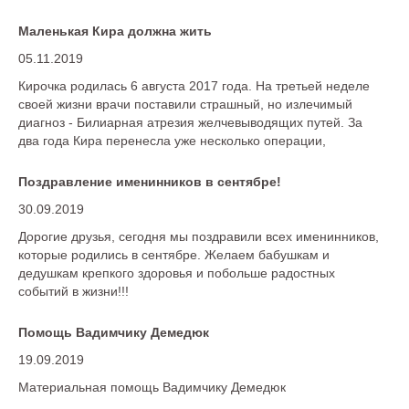
обнаружена болезнь.
Маленькая Кира должна жить
05.11.2019
Кирочка родилась 6 августа 2017 года. На третьей неделе
своей жизни врачи поставили страшный, но излечимый
диагноз - Билиарная атрезия желчевыводящих путей. За
два года Кира перенесла уже несколько операции,
мучительное лечение, но без трансплатации печени, Кире
не справится. Донором будет ее мама Ирина.
Поздравление именинников в сентябре!
30.09.2019
Дорогие друзья, сегодня мы поздравили всех именинников,
которые родились в сентябре. Желаем бабушкам и
дедушкам крепкого здоровья и побольше радостных
событий в жизни!!!
Помощь Вадимчику Демедюк
19.09.2019
Материальная помощь Вадимчику Демедюк