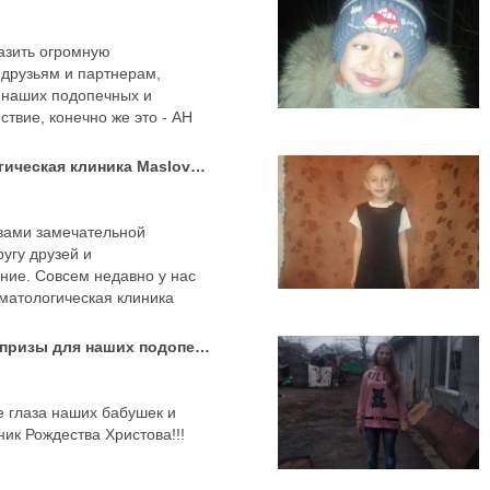
азить огромную
друзьям и партнерам,
 наших подопечных и
ствие, конечно же это - АН
Новый партнер – стоматологическая клиника MaslovClinic
 вами замечательной
угу друзей и
ие. Совсем недавно у нас
матологическая клиника
Рождественский обед и сюрпризы для наших подопечных
е глаза наших бабушек и
ник Рождества Христова!!!