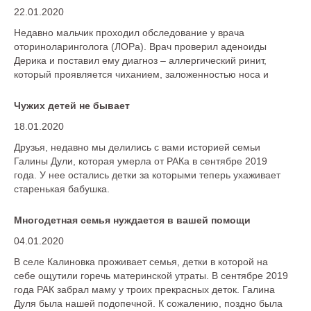
22.01.2020
Недавно мальчик проходил обследование у врача
оториноларинголога (ЛОРа). Врач проверил аденоиды
Дерика и поставил ему диагноз – аллергический ринит,
который проявляется чиханием, заложенностью носа и
иногда конъюнктивитом при контакте с пыльцой или иными
аллергенами. Теперь Дерику предстоит месячное лечение,
Чужих детей не бывает
следом за которым – очередное обследование.
18.01.2020
Друзья, недавно мы делились с вами историей семьи
Галины Дули, которая умерла от РАКа в сентябре 2019
года. У нее остались детки за которыми теперь ухаживает
старенькая бабушка.
Многодетная семья нуждается в вашей помощи
04.01.2020
В селе Калиновка проживает семья, детки в которой на
себе ощутили горечь материнской утраты. В сентябре 2019
года РАК забрал маму у троих прекрасных деток. Галина
Дуля была нашей подопечной. К сожалению, поздно была