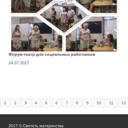
Форум-театр для социальных работников
24.07.2017
1
2
3
4
5
6
7
8
9
10
11
12
2017 © Святість материнства