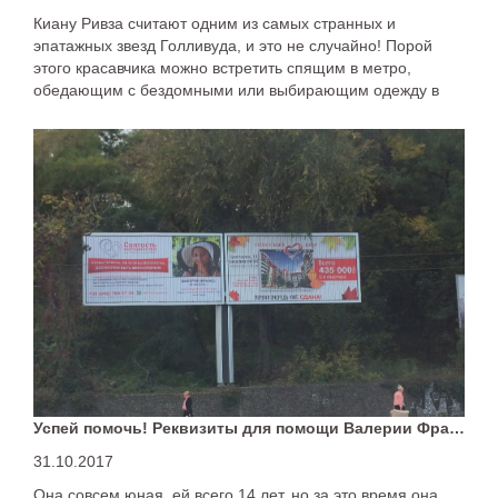
Киану Ривза считают одним из самых странных и
эпатажных звезд Голливуда, и это не случайно! Порой
этого красавчика можно встретить спящим в метро,
обедающим с бездомными или выбирающим одежду в
секонд-хенде.
Успей помочь! Реквизиты для помощи Валерии Франко
31.10.2017
Она совсем юная, ей всего 14 лет, но за это время она