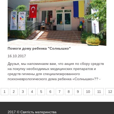
Помоги дому ребенка "Солнышко"
16.10.2017
Друзья, мы напоминаем вам, что акция по сбору средств
на покупку необходимых медицинских препаратов и
средств гигиены для специализированного
психоневрологического дома ребенка «Солнышко»?? -
продолжается!
1
2
3
4
5
6
7
8
9
10
11
12
2017 © Святість материнства