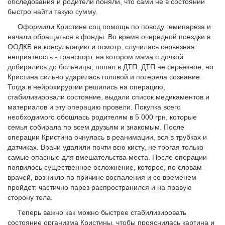
обследования и родители поняли, что сами не в состоянии
быстро найти такую сумму.
Оформили Кристине соц.помощь по поводу гемипареза и
начали обращаться в фонды. Во время очередной поездки в
ООДКБ на консультацию и осмотр, случилась серьезная
неприятность - транспорт, на котором мама с дочкой
добирались до больницы, попал в ДТП. ДТП не серьезное, но
Кристина сильно ударилась головой и потеряла сознание.
Тогда в нейрохирургии решились на операцию,
стабилизировали состояние, выдали список медикаментов и
материалов и эту операцию провели. Покупка всего
необходимого обошлась родителям в 5 000 грн, которые
семья собирала по всем друзьям и знакомым. После
операции Кристина очнулась в реанимации, вся в трубках и
датчиках. Врачи удалили почти всю кисту, не трогая только
самые опасные для вмешательства места. После операции
появилось существенное осложнение, которое, по словам
врачей, возникло по причине воспаления и со временем
пройдет: частично парез распространился и на правую
сторону тела.
Теперь важно как можно быстрее стабилизировать
состояние организма Кристины, чтобы прояснилась картина и