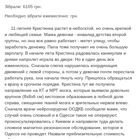
Зібрали: 6105 грн.
Необхідно зібрати ежемесячно: грн.
11-летняя Кристинка растет в небогатой, но очень крепкой
и любящей семье. Мама девочки - инвалид детства второй
группы, но она все равно работает - метет улицу, чтобы
заработать денежку. Папа тоже получает не очень большую
зарплату. В начале лета Кристина радовалась каникулам и
днями напролет играла во дворе. Но в один день все
изменилось. Сначала слегка нарушилась координация
движений с левой стороны, а потом у девочки почти перестала
работать рука, она начала тянуть ногу. Пришлось обращаться
к врачу в срочном порядке. Кристина тут же получила
направление на КТ и МРТ мозга, которые выявили довольно
крупное (8х8х6 см) кистозное образование в лобной доле
справа, смещение тканей мозга и зрительных нервов влево.
Сначала врачи нейрохирургии ООДКБ сообщили маме, что
случай очень сложный и в Одессе такое не оперируют,
проконсультировались с Киевом и направили туда делать
сложное магнитно-резонансное обследование, которое в
Одессе не проводят. Назвали приблизительную стоимость