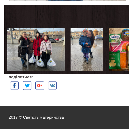
поділитися:
2017 © Святість материнства